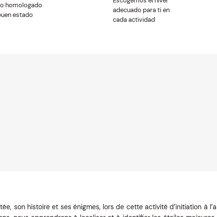
Escogemos el nivel
po homologado
adecuado para ti en
buen estado
cada actividad
tée, son histoire et ses énigmes, lors de cette activité d’initiation à