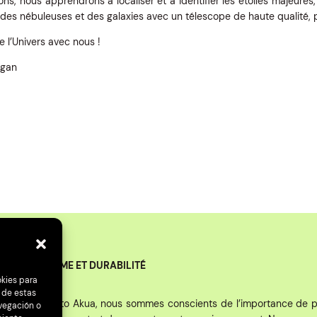
ons, nous apprendrons à localiser et à identifier les étoiles majeures
 des nébuleuses et des galaxies avec un télescope de haute qualité, 
 l’Univers avec nous !
agan
ÉCOTOURISME ET DURABILITÉ
okies para
 de estas
Chez Proyecto Akua, nous sommes conscients de l’importance de p
vegación o