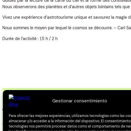
Guidés par la lecture de la carte du ciel et la forme des constellati
Nous observerons des planètes et d’autres objets lointains tels que
Vivez une expérience d’astrotourisme unique et savourez la magie de
Nous sommes le moyen par lequel le cosmos se découvre. – Carl S
Durée de l’activité : 1,5 h / 2 h
Gestionar consentimiento
CONTACT
Para ofrecer las mejores experiencias, utilizamos tecnologías como las co
almacenar y/o acceder a la información del dispositivo. El consentimiento
Téléphone : (+34) 686 21 59 13
tecnologías nos permitirá procesar datos como el comportamiento de na