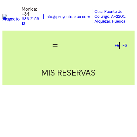
Mónica:
Ctra. Puente de
+34
Colungo, A-2205,
info@proyectoakua.com
686 21 59
Alquézar, Huesca
13
FR
ES
MIS RESERVAS