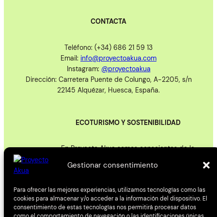
CONTACTA
Teléfono: (+34) 686 21 59 13
Email:
info@proyectoakua.com
Instagram:
@proyectoakua
Dirección: Carretera Puente de Colungo, A-2205, s/n
22145 Alquézar, Huesca, España.
ECOTURISMO Y SOSTENIBILIDAD
En Proyecto Akua somos conscientes de la
importancia de cuidar el medio ambiente y respetar
Gestionar consentimiento
nuestro entorno
Estamos comprometidos con la conservación de los
Para ofrecer las mejores experiencias, utilizamos tecnologías como las
espacios naturales y la sostenibilidad de nuestras
cookies para almacenar y/o acceder a la información del dispositivo. El
actividades. Adoptamos medidas que ayuden a
consentimiento de estas tecnologías nos permitirá procesar datos
reducir los impactos de nuestra actividad en el
como el comportamiento de navegación o las identificaciones únicas