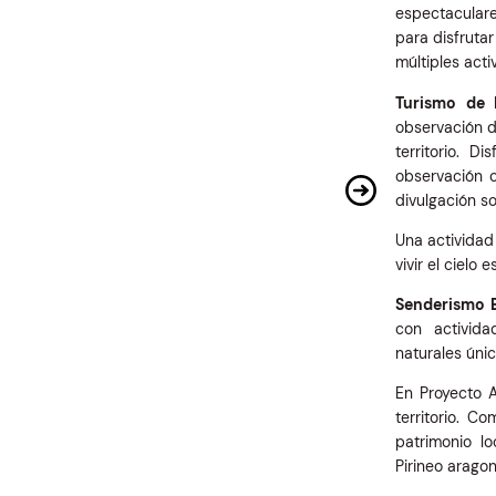
espectaculare
para disfrutar
múltiples act
Turismo de E
observación d
territorio. 
observación c
divulgación so
Una actividad
vivir el cielo 
Senderismo E
con activida
naturales únic
En Proyecto 
territorio. C
patrimonio lo
Pirineo aragon