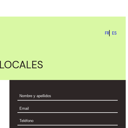
FR
ES
 LOCALES