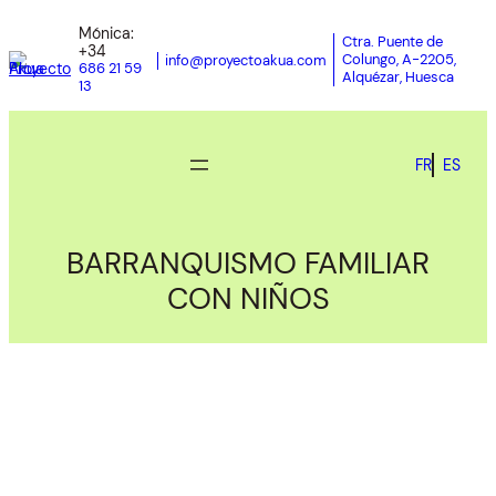
Mónica:
Ctra. Puente de
+34
Colungo, A-2205,
info@proyectoakua.com
686 21 59
Alquézar, Huesca
13
FR
ES
BARRANQUISMO FAMILIAR
CON NIÑOS